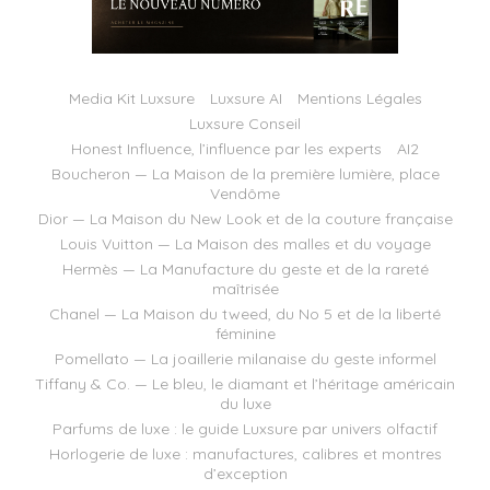
Media Kit Luxsure
Luxsure AI
Mentions Légales
Luxsure Conseil
Honest Influence, l’influence par les experts
AI2
Boucheron — La Maison de la première lumière, place
Vendôme
Dior — La Maison du New Look et de la couture française
Louis Vuitton — La Maison des malles et du voyage
Hermès — La Manufacture du geste et de la rareté
maîtrisée
Chanel — La Maison du tweed, du No 5 et de la liberté
féminine
Pomellato — La joaillerie milanaise du geste informel
Tiffany & Co. — Le bleu, le diamant et l’héritage américain
du luxe
Parfums de luxe : le guide Luxsure par univers olfactif
Horlogerie de luxe : manufactures, calibres et montres
d’exception