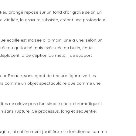
 Feu orange repose sur un fond d’or gravé selon un
 vitrifiée, la gravure subsiste, créant une profondeur
 écaille est incisée à la main, une à une, selon un
pirée du guilloché mais exécutée au burin, cette
t déplacent la perception du métal : de support
écor Palace, sans ajout de texture figurative. Les
t moins comme un objet spectaculaire que comme une
ites ne relève pas d’un simple choix chromatique. Il
on sans rupture. Ce processus, long et séquentiel,
rlogère, ni entièrement joaillière, elle fonctionne comme