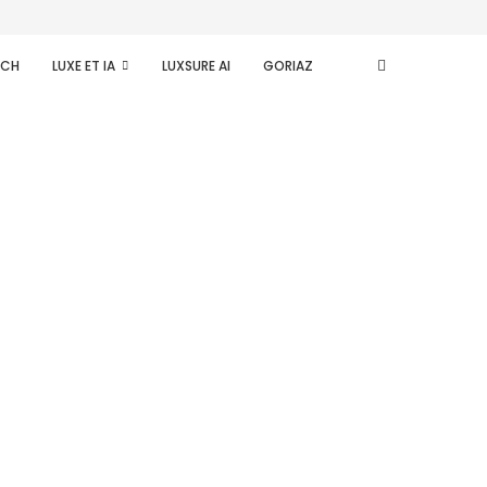
ECH
LUXE ET IA
LUXSURE AI
GORIAZ