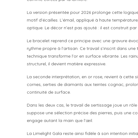
La version présentée pour 2026 prolonge cette logique
motif d’écailles. L’émail, appliqué à haute température
optique. Le décor n’est pas ajouté : il est construit pa
Le bracelet reprend ce principe avec une gravure évoqu
rythme propre à l’artisan. Ce travail s’inscrit dans une
technique transforme l’or en surface vibrante. Les rain
structurel, il devient matière expressive.
La seconde interprétation, en or rose, revient à cette s
cornes, serties de diamants aux teintes cognac, prolon
continuité de surface.
Dans les deux cas, le travail de sertissage joue un rô
suppose une sélection précise des pierres, puis une com
engage autant la main que l’œil.
La Limelight Gala reste ainsi fidèle à son intention init