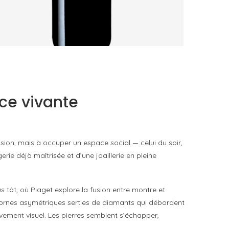
AURORE DE DAUZAC 2021 : CE QUE LES
GRAVES SABLEUSES DE MARGAUX...
by
Pascal Iakovou
ace vivante
sion, mais à occuper un espace social — celui du soir,
erie déjà maîtrisée et d’une joaillerie en pleine
s tôt, où Piaget explore la fusion entre montre et
s cornes asymétriques serties de diamants qui débordent
ouvement visuel. Les pierres semblent s’échapper,