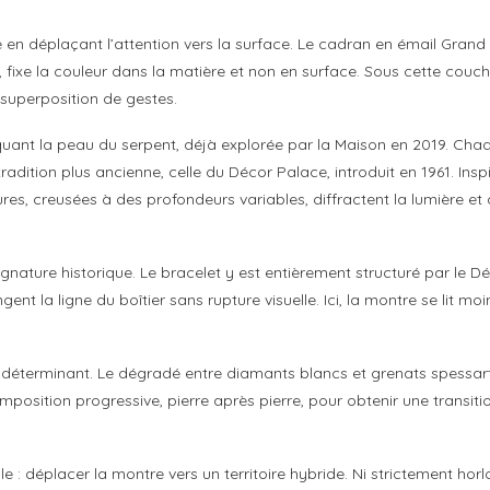
 en déplaçant l’attention vers la surface. Le cadran en émail Grand
, fixe la couleur dans la matière et non en surface. Sous cette couche
r superposition de gestes.
ant la peau du serpent, déjà explorée par la Maison en 2019. Chaque
 tradition plus ancienne, celle du Décor Palace, introduit en 1961. Ins
ures, creusées à des profondeurs variables, diffractent la lumière e
ignature historique. Le bracelet y est entièrement structuré par le D
gent la ligne du boîtier sans rupture visuelle. Ici, la montre se li
le déterminant. Le dégradé entre diamants blancs et grenats spessart
position progressive, pierre après pierre, pour obtenir une transiti
iale : déplacer la montre vers un territoire hybride. Ni strictement ho