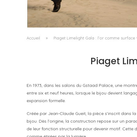
LA VAGUE COMME GRAMMAIRE MASCULIN
by
PASCAL IAKOVOU
Accueil
»
Piaget Limelight Gala : l’or comme surface 
Piaget Lim
En 1973, dans les salons du Gstaad Palace, une montre 
entre six et neuf heures, lorsque le bijou devient langa
expansion formelle.
Créée par Jean-Claude Gueit, la pièce s’inscrit dans la
bijou. Dès l’origine, la construction repose sur un pa
de leur fonction structurelle pour devenir motif. Cette 
comme étirées par la lumière.