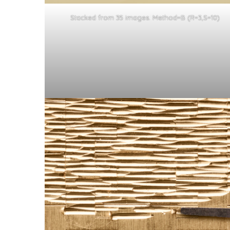
Stacked from 35 images. Method=B (R=3,S=10)