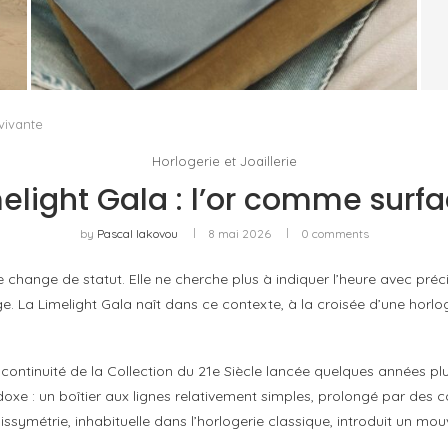
LE RETOUR DE KERING COMMENCE HORS DE
E
GUCCI
by
PASCAL IAKOVOU
vivante
Horlogerie et Joaillerie
elight Gala : l’or comme surf
by
Pascal Iakovou
8 mai 2026
0 comments
change de statut. Elle ne cherche plus à indiquer l’heure avec préci
ge. La Limelight Gala naît dans ce contexte, à la croisée d’une horlog
 continuité de la Collection du 21e Siècle lancée quelques années plu
radoxe : un boîtier aux lignes relativement simples, prolongé par de
dissymétrie, inhabituelle dans l’horlogerie classique, introduit un m