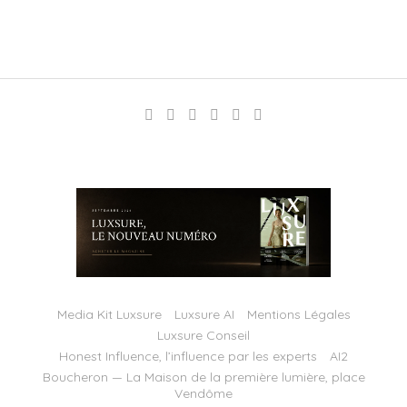
Media Kit Luxsure
Luxsure AI
Mentions Légales
Luxsure Conseil
Honest Influence, l’influence par les experts
AI2
Boucheron — La Maison de la première lumière, place
Vendôme