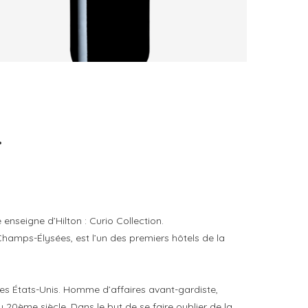
AURORE DE DAUZAC 2021 : CE QUE LES
GRAVES SABLEUSES DE MARGAUX...
by
Pascal Iakovou
.
 enseigne d’Hilton : Curio Collection.
 Champs-Élysées, est l’un des premiers hôtels de la
 des États-Unis. Homme d’affaires avant-gardiste,
 20ème siècle. Dans le but de se faire oublier de la