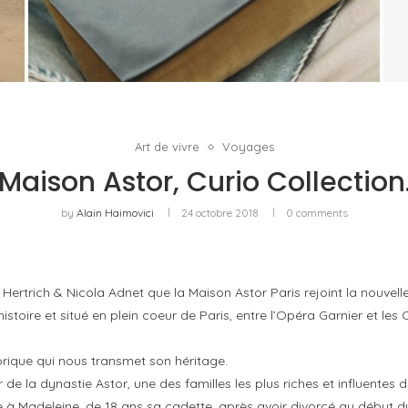
LE RETOUR DE KERING COMMENCE HORS DE
E
GUCCI
by
PASCAL IAKOVOU
Art de vivre
Voyages
Maison Astor, Curio Collection
by
Alain Haimovici
24 octobre 2018
0 comments
Hertrich & Nicola Adnet que la Maison Astor Paris rejoint la nouvelle
toire et situé en plein coeur de Paris, entre l’Opéra Garnier et les
orique qui nous transmet son héritage.
de la dynastie Astor, une des familles les plus riches et influentes
ie à Madeleine, de 18 ans sa cadette, après avoir divorcé au début du