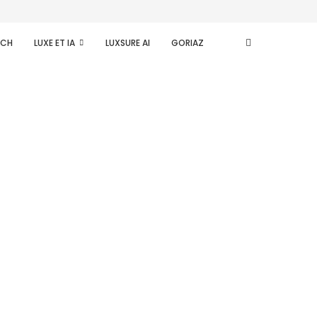
ECH
LUXE ET IA
LUXSURE AI
GORIAZ