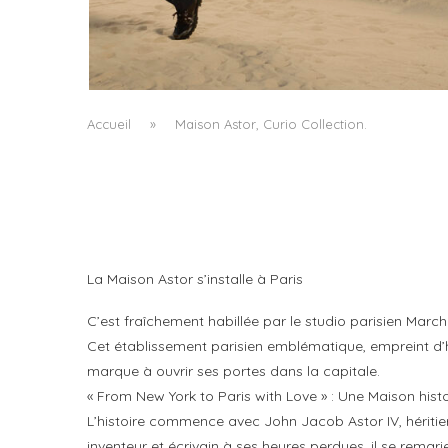
LA VAGUE COMME GRAMMAIRE MASCULIN
by
PASCAL IAKOVOU
Accueil
»
Maison Astor, Curio Collection.
La Maison Astor s’installe à Paris
C’est fraîchement habillée par le studio parisien March 
Cet établissement parisien emblématique, empreint d’his
marque à ouvrir ses portes dans la capitale.
« From New York to Paris with Love » : Une Maison hist
L’histoire commence avec John Jacob Astor IV, héritier 
inventeur et écrivain à ses heures perdues, il se remar