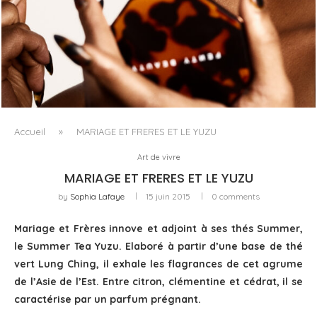
FENTY BEAUTY EXPLORE LA TEXTURE COMME LANGAGE
AVEC LE SUN STALK’R SOUFFLÉ...
Accueil
»
MARIAGE ET FRERES ET LE YUZU
Art de vivre
MARIAGE ET FRERES ET LE YUZU
by
Sophia Lafaye
15 juin 2015
0 comments
Mariage et Frères innove et adjoint à ses thés Summer,
le Summer Tea Yuzu. Elaboré à partir d’une base de thé
vert Lung Ching, il exhale les flagrances de cet agrume
de l’Asie de l’Est. Entre citron, clémentine et cédrat, il se
caractérise par un parfum prégnant.