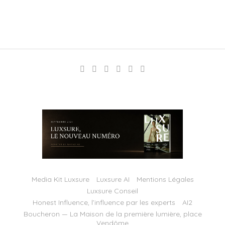
Media Kit Luxsure
Luxsure AI
Mentions Légales
Luxsure Conseil
Honest Influence, l’influence par les experts
AI2
Boucheron — La Maison de la première lumière, place
Vendôme