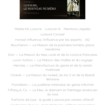
Media Kit Luxsure
Luxsure AI
Mentions Légales
Luxsure Conseil
Honest Influence, l’influence par les experts
AI2
Boucheron — La Maison de la première lumière, place
Vendôme
Dior — La Maison du New Look et de la couture française
Louis Vuitton — La Maison des malles et du voyage
Hermès — La Manufacture du geste et de la rareté
maîtrisée
Chanel — La Maison du tweed, du No 5 et de la liberté
féminine
Pomellato — La joaillerie milanaise du geste informel
Tiffany & Co. — Le bleu, le diamant et l’héritage américain
du luxe
Parfums de luxe : le guide Luxsure par univers olfactif
Horlogerie de luxe : manufactures, calibres et montres