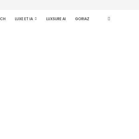
ECH
LUXE ET IA
LUXSURE AI
GORIAZ