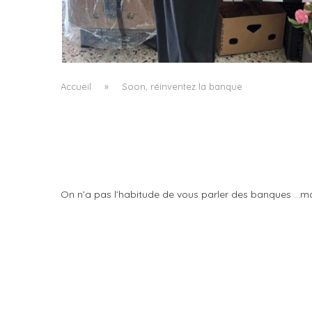
LE BAULETTO DE MM6 MAISON MARGIELA, O
LA GÉOMÉTRIE COMME SEUL ORNEMENT
by
Pascal Iakovou
Accueil
»
Soon, réinventez la banque
On n’a pas l’habitude de vous parler des banques …mai