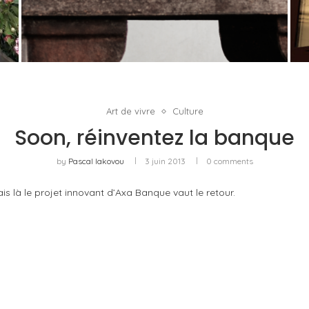
U
PORT CHARLOTTE 10 : CE QUE 40 PPM DIT
D’UNE RÉCOMPENSE SANS...
by
Pascal Iakovou
Art de vivre
Culture
Soon, réinventez la banque
by
Pascal Iakovou
3 juin 2013
0 comments
s là le projet innovant d’Axa Banque vaut le retour.