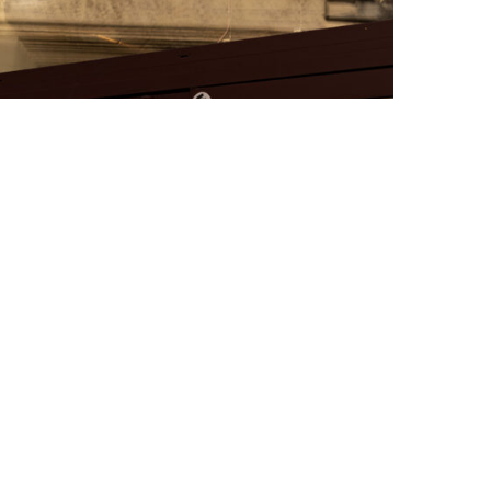
FAT BELLY, LA RÔTISSERIE ASIATIQUE COMME
CUISINE DU TEMPS LONG
by
PASCAL IAKOVOU