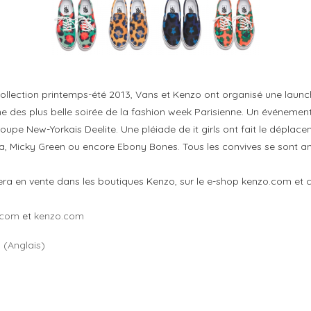
 collection printemps-été 2013, Vans et Kenzo ont organisé une laun
e des plus belle soirée de la fashion week Parisienne. Un événement
pe New-Yorkais Deelite. Une pléiade de it girls ont fait le déplacem
lba, Micky Green ou encore Ebony Bones. Tous les convives se sont a
 sera en vente dans les boutiques Kenzo, sur le e-shop kenzo.com et 
.com
et
kenzo.com
h
(
Anglais
)