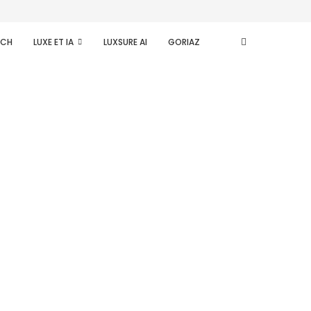
ECH
LUXE ET IA
LUXSURE AI
GORIAZ