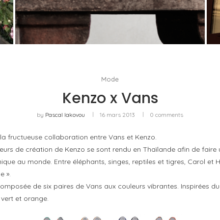
U
PORT CHARLOTTE 10 : CE QUE 40 PPM DIT
D’UNE RÉCOMPENSE SANS...
by
Pascal Iakovou
Mode
Kenzo x Vans
by
Pascal Iakovou
16 mars 2013
0 comments
la fructueuse collaboration entre Vans et Kenzo.
teurs de création de Kenzo se sont rendu en Thaïlande afin de faire 
e au monde. Entre éléphants, singes, reptiles et tigres, Carol et H
e ».
mposée de six paires de Vans aux couleurs vibrantes. Inspirées du m
 vert et orange.