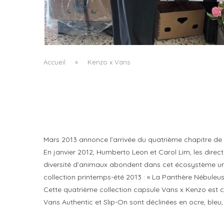
LE BAULETTO DE MM6 MAISON MARGIELA, O
LA GÉOMÉTRIE COMME SEUL ORNEMENT
by
Pascal Iakovou
Accueil
»
Kenzo x Vans
Mars 2013 annonce l’arrivée du quatrième chapitre de 
En janvier 2012, Humberto Leon et Carol Lim, les direc
diversité d’animaux abondent dans cet écosystème uniqu
collection printemps-été 2013 : « La Panthère Nébuleus
Cette quatrième collection capsule Vans x Kenzo est co
Vans Authentic et Slip-On sont déclinées en ocre, bleu,