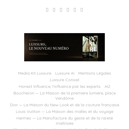
Media Kit Luxsure
Luxsure AI
Mentions Légales
Luxsure Conseil
Honest Influence, l’influence par les experts
AI2
Boucheron — La Maison de la première lumière, place
Vendôme
Dior — La Maison du New Look et de la couture française
Louis Vuitton — La Maison des malles et du voyage
Hermès — La Manufacture du geste et de la rareté
maîtrisée