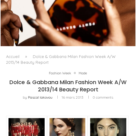
FENTY BEAUTY EXPLORE LA TEXTURE COMME LANGAGE
AVEC LE SUN STALK’R SOUFFLÉ...
Accueil
»
Dolce & Gabbana Milan Fashion Week A/W
2013/14 Beauty Report
Fashion Week
Mode
Dolce & Gabbana Milan Fashion Week A/W
2013/14 Beauty Report
by
Pascal Iakovou
16 mars 2013
0 comments