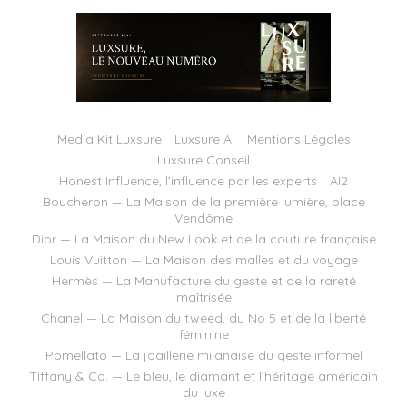
Media Kit Luxsure
Luxsure AI
Mentions Légales
Luxsure Conseil
Honest Influence, l’influence par les experts
AI2
Boucheron — La Maison de la première lumière, place
Vendôme
Dior — La Maison du New Look et de la couture française
Louis Vuitton — La Maison des malles et du voyage
Hermès — La Manufacture du geste et de la rareté
maîtrisée
Chanel — La Maison du tweed, du No 5 et de la liberté
féminine
Pomellato — La joaillerie milanaise du geste informel
Tiffany & Co. — Le bleu, le diamant et l’héritage américain
du luxe