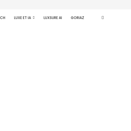
ECH
LUXE ET IA
LUXSURE AI
GORIAZ