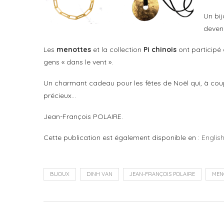
Un bij
deven
Les
menottes
et la collection
Pi
chinois
ont participé
gens « dans le vent ».
Un charmant cadeau pour les fêtes de Noël qui, à coup s
précieux…
Jean-François POLAIRE.
Cette publication est également disponible en :
Englis
BIJOUX
DINH VAN
JEAN-FRANÇOIS POLAIRE
MEN