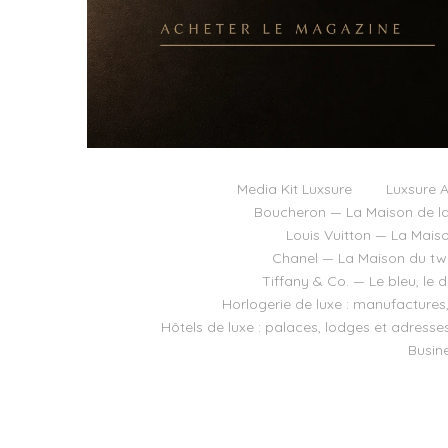
Media Kit Luxsure
Luxsure A
Boucheron — La Maison de la
Louis Vuitton — La Mais
Chanel — La Maison du twee
Tiffany & Co. — Le bleu, le 
Horlogerie de luxe : manufactures
Hôtels de luxe : palaces, lodges et adresse
Busine