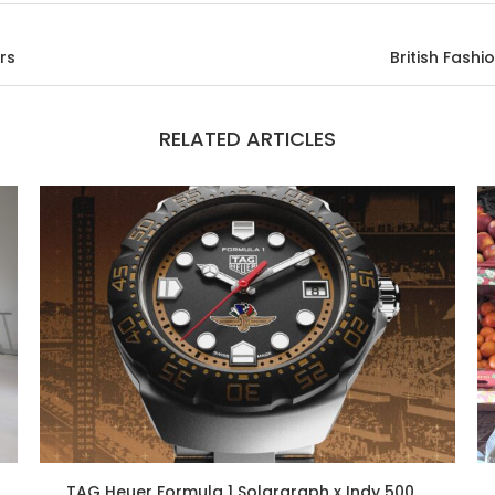
rs
British Fash
RELATED ARTICLES
TAG Heuer Formula 1 Solargraph x Indy 500,...