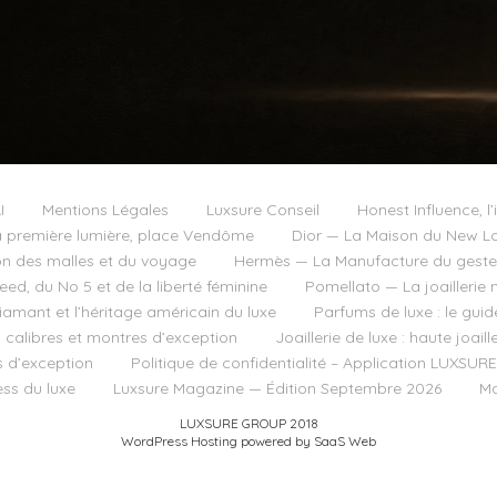
I
Mentions Légales
Luxsure Conseil
Honest Influence, l’
 première lumière, place Vendôme
Dior — La Maison du New Lo
on des malles et du voyage
Hermès — La Manufacture du geste e
d, du No 5 et de la liberté féminine
Pomellato — La joaillerie 
diamant et l’héritage américain du luxe
Parfums de luxe : le guid
, calibres et montres d’exception
Joaillerie de luxe : haute joai
s d’exception
Politique de confidentialité – Application LUXSURE
ss du luxe
Luxsure Magazine — Édition Septembre 2026
Ma
LUXSURE GROUP 2018
WordPress Hosting powered by SaaS Web