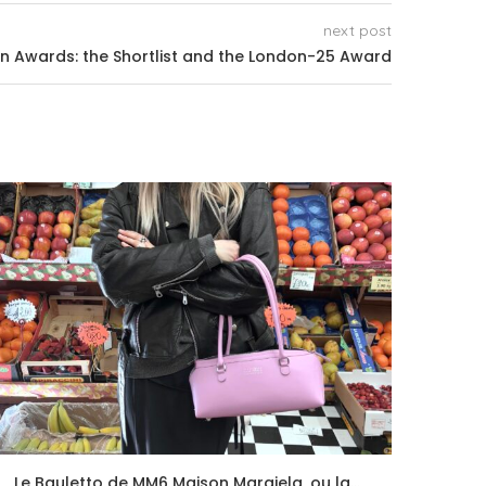
next post
ion Awards: the Shortlist and the London-25 Award
Le Bauletto de MM6 Maison Margiela, ou la...