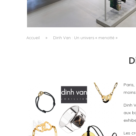
ISSEY MIYAKE AU 45 MADISON AVENUE : LE
PLI COMME PRINCIPE ARCHITECTURAL
by
Pascal Iakovou
Accueil
»
Dinh Van : Un univers « menotté »
D
Paris,
moins 
Dinh V
aux bi
exhibe
Les cr