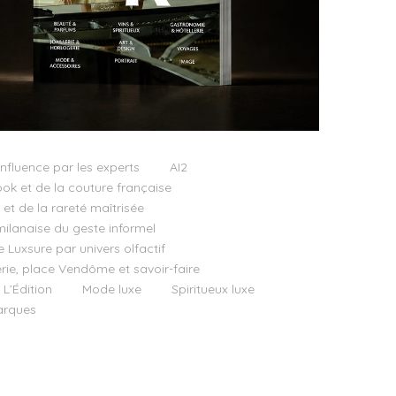
influence par les experts
AI2
ok et de la couture française
t de la rareté maîtrisée
milanaise du geste informel
e Luxsure par univers olfactif
llerie, place Vendôme et savoir-faire
 L’Édition
Mode luxe
Spiritueux luxe
rques