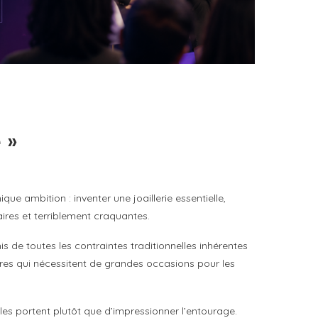
DANS LA TECH, LA PARITÉ N’EST PLUS UN
SUJET D’IMAGE MAIS DE...
by
Pascal Iakovou
 »
ue ambition : inventer une joaillerie essentielle,
aires et terriblement craquantes.
 de toutes les contraintes traditionnelles inhérentes
erres qui nécessitent de grandes occasions pour les
 les portent plutôt que d’impressionner l’entourage.