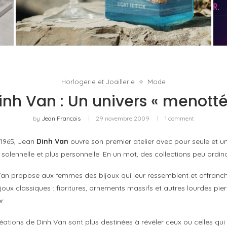
PORTOFINO CHERCHE L’INTENSITÉ À VINGT
DEGRÉS
by
PASCAL IAKOVOU
Horlogerie et Joaillerie
Mode
inh Van : Un univers « menotté
by
Jean Francois
29 novembre 2009
1 comment
 1965, Jean
Dinh Van
ouvre son premier atelier avec pour seule et uniq
solennelle et plus personnelle. En un mot, des collections peu ordin
an propose aux femmes des bijoux qui leur ressemblent et affranchis
joux classiques : fioritures, ornements massifs et autres lourdes pi
r.
éations de Dinh Van sont plus destinées à révéler ceux ou celles qui