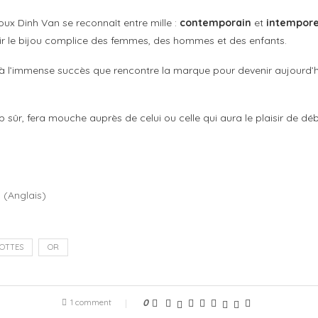
oux Dinh Van se reconnaît entre mille :
contemporain
et
intempore
ir le bijou complice des femmes, des hommes et des enfants.
 à l’immense succès que rencontre la marque pour devenir aujourd’h
ûr, fera mouche auprès de celui ou celle qui aura le plaisir de déba
h
(
Anglais
)
OTTES
OR
1 comment
0