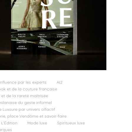
influence par les experts
AI2
ok et de la couture française
t de la rareté maîtrisée
milanaise du geste informel
e Luxsure par univers olfactif
llerie, place Vendôme et savoir-faire
 L’Édition
Mode luxe
Spiritueux luxe
rques