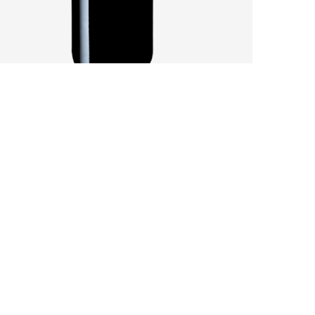
AURORE DE DAUZAC 2021 : CE QUE LES
GRAVES SABLEUSES DE MARGAUX...
by
Pascal Iakovou