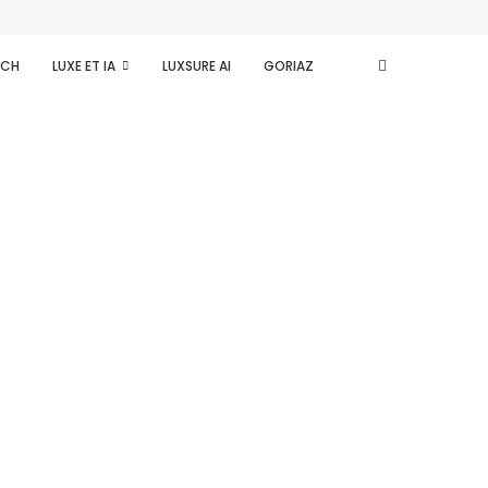
ECH
LUXE ET IA
LUXSURE AI
GORIAZ