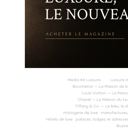
Media Kit Luxsure
Luxsure A
Boucheron — La Maison de la
Louis Vuitton — La Mais
Chanel — La Maison du twee
Tiffany & Co. — Le bleu, le 
Horlogerie de luxe : manufactures
Hôtels de luxe : palaces, lodges et adresse
Busine