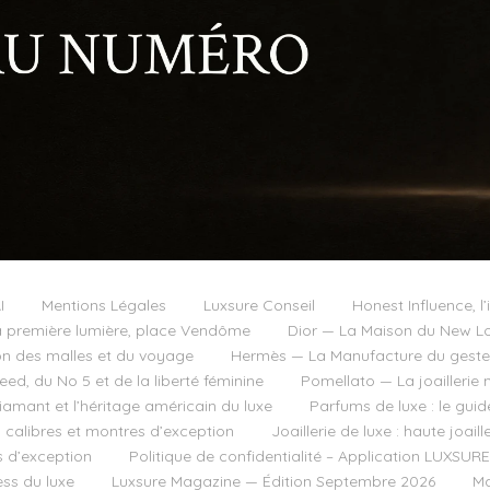
I
Mentions Légales
Luxsure Conseil
Honest Influence, l’
 première lumière, place Vendôme
Dior — La Maison du New Lo
on des malles et du voyage
Hermès — La Manufacture du geste e
d, du No 5 et de la liberté féminine
Pomellato — La joaillerie 
diamant et l’héritage américain du luxe
Parfums de luxe : le guid
, calibres et montres d’exception
Joaillerie de luxe : haute joai
s d’exception
Politique de confidentialité – Application LUXSURE
ss du luxe
Luxsure Magazine — Édition Septembre 2026
Ma