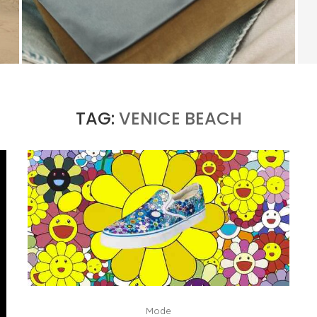
LE RETOUR DE KERING COMMENCE HORS DE
E
GUCCI
by
PASCAL IAKOVOU
TAG:
VENICE BEACH
Mode