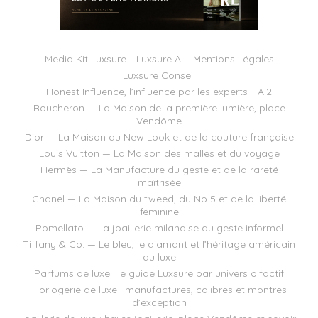
Media Kit Luxsure
Luxsure AI
Mentions Légales
Luxsure Conseil
Honest Influence, l’influence par les experts
AI2
Boucheron — La Maison de la première lumière, place
Vendôme
Dior — La Maison du New Look et de la couture française
Louis Vuitton — La Maison des malles et du voyage
Hermès — La Manufacture du geste et de la rareté
maîtrisée
Chanel — La Maison du tweed, du No 5 et de la liberté
féminine
Pomellato — La joaillerie milanaise du geste informel
Tiffany & Co. — Le bleu, le diamant et l’héritage américain
du luxe
Parfums de luxe : le guide Luxsure par univers olfactif
Horlogerie de luxe : manufactures, calibres et montres
d’exception