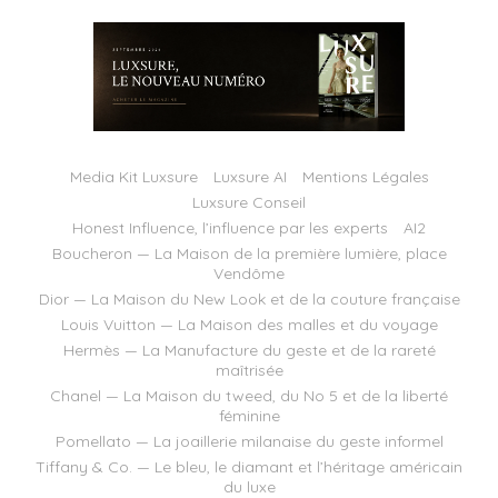
Media Kit Luxsure
Luxsure AI
Mentions Légales
Luxsure Conseil
Honest Influence, l’influence par les experts
AI2
Boucheron — La Maison de la première lumière, place
Vendôme
Dior — La Maison du New Look et de la couture française
Louis Vuitton — La Maison des malles et du voyage
Hermès — La Manufacture du geste et de la rareté
maîtrisée
Chanel — La Maison du tweed, du No 5 et de la liberté
féminine
Pomellato — La joaillerie milanaise du geste informel
Tiffany & Co. — Le bleu, le diamant et l’héritage américain
du luxe