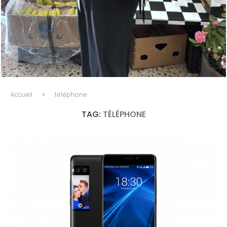
LE BAULETTO DE MM6 MAISON MARGIELA, OU LA
GÉOMÉTRIE COMME SEUL ORNEMENT
Accueil
»
téléphone
TAG:
TÉLÉPHONE