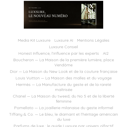
Media Kit Luxsure
Luxsure AI
Mentions Légales
Luxsure Conseil
Honest Influence, l’influence par les experts
AI2
Boucheron — La Maison de la première lumière, place
Vendôme
Dior — La Maison du New Look et de la couture française
Louis Vuitton — La Maison des malles et du voyage
Hermès — La Manufacture du geste et de la rareté
maîtrisée
Chanel — La Maison du tweed, du No 5 et de la liberté
féminine
Pomellato — La joaillerie milanaise du geste informel
Tiffany & Co. — Le bleu, le diamant et l’héritage américain
du luxe
Parfums de luxe : le guide Luxsure par univers olfactif