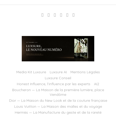
Media Kit Luxsure
Luxsure AI
Mentions Légales
Luxsure Conseil
Honest Influence, l’influence par les experts
AI2
Boucheron — La Maison de la première lumière, place
Vendôme
Dior — La Maison du New Look et de la couture française
Louis Vuitton — La Maison des malles et du voyage
Hermès — La Manufacture du geste et de la rareté