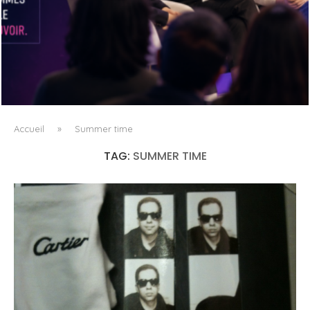
DANS LA TECH, LA PARITÉ N’EST PLUS UN SUJET D’IMAGE
MAIS DE...
Accueil
»
Summer time
TAG:
SUMMER TIME