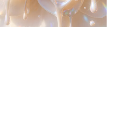
WHITE BLOOD, OU LE RETOUR DU FLORAL
COMME MATIÈRE VIVANTE
by
Pascal Iakovou