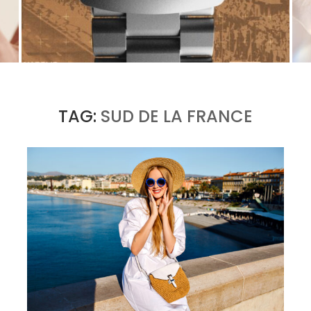
TAG HEUER FORMULA 1 SOLARGRAPH X INDY
500, LA MONTRE-OUTIL COMME MANIFESTE...
by
Pascal Iakovou
TAG:
SUD DE LA FRANCE