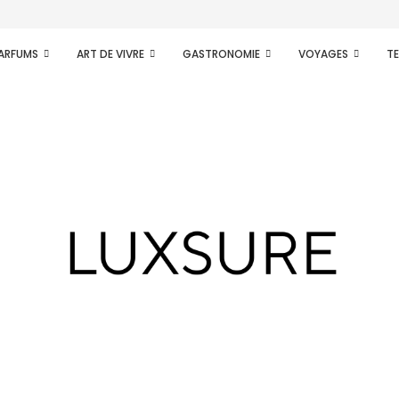
e Kat...
PARFUMS
ART DE VIVRE
GASTRONOMIE
VOYAGES
T