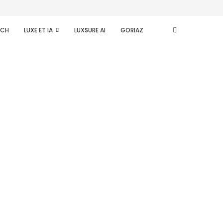
ECH
LUXE ET IA
LUXSURE AI
GORIAZ