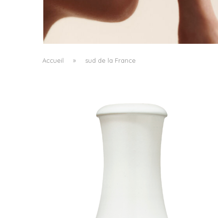
HEALTH & VITALITY HAIR RENEWAL
SUPPLEMENT DE KAT BURKI : QUAND LA...
by
Nathalie de Courtry
Accueil
»
sud de la France