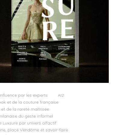
influence par les experts
AI2
ok et de la couture française
t de la rareté maîtrisée
milanaise du geste informel
e Luxsure par univers olfactif
llerie, place Vendôme et savoir-faire