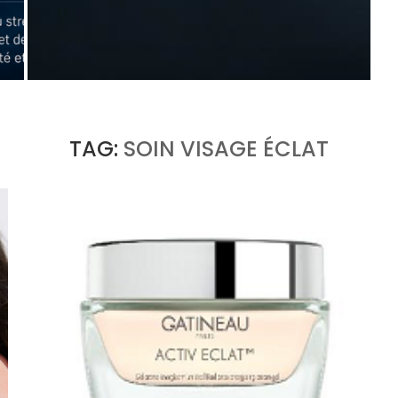
QUAND LE LAURÉAT DEVIENT JURY : TIFFANY
& CO. ET LA QUESTION...
by
Pascal Iakovou
TAG:
SOIN VISAGE ÉCLAT