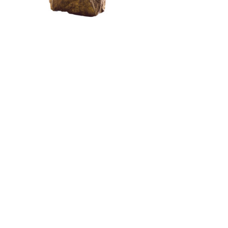
À WINGEN-SUR-MODER, QUINZE ANS DE
CRISTAL COMME TERRAIN D’ÉPREUVE
by
Pascal Iakovou