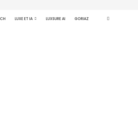
ECH
LUXE ET IA
LUXSURE AI
GORIAZ