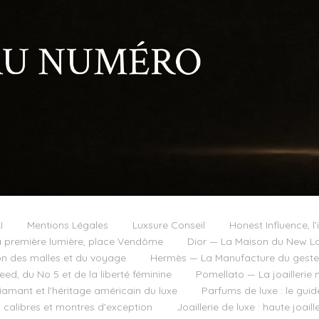
I
Mentions Légales
Luxsure Conseil
Honest Influence, l’
 première lumière, place Vendôme
Dior — La Maison du New Lo
on des malles et du voyage
Hermès — La Manufacture du geste e
d, du No 5 et de la liberté féminine
Pomellato — La joaillerie 
diamant et l’héritage américain du luxe
Parfums de luxe : le guid
, calibres et montres d’exception
Joaillerie de luxe : haute joai