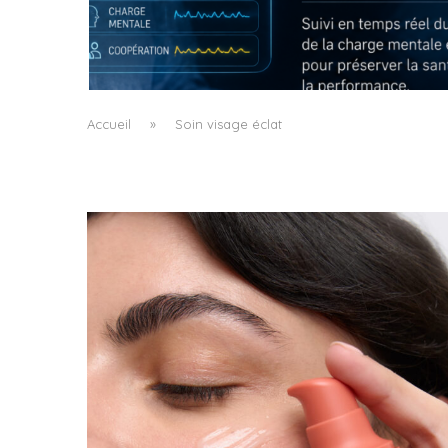
QUAND LA MACHINE APPREND À LIRE LA
FATIGUE DU CHIRURGIEN
by
Pascal Iakovou
Accueil
»
Soin visage éclat