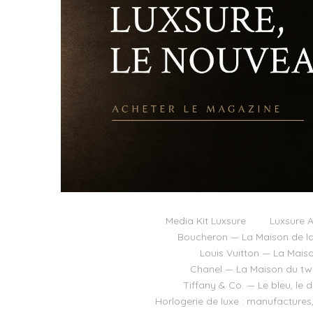
Media Kit Luxsure
Luxsure A
Boucheron — La Maison de la
Louis Vuitton — La Mais
Chanel — La Maison du twee
Tiffany & Co. — Le bleu, le 
Horlogerie de luxe : manufactures