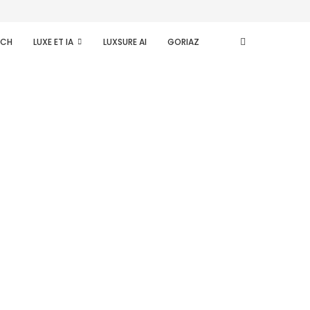
ECH
LUXE ET IA
LUXSURE AI
GORIAZ