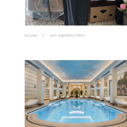
LE BAULETTO DE MM6 MAISON MARGIELA, O
LA GÉOMÉTRIE COMME SEUL ORNEMENT
by
Pascal Iakovou
Accueil
»
soin signature Paris