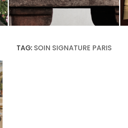
U
PORT CHARLOTTE 10 : CE QUE 40 PPM DIT
D’UNE RÉCOMPENSE SANS...
by
Pascal Iakovou
TAG:
SOIN SIGNATURE PARIS