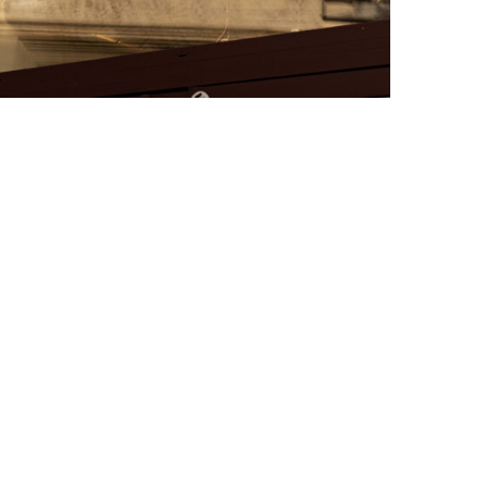
FAT BELLY, LA RÔTISSERIE ASIATIQUE COMME
CUISINE DU TEMPS LONG
by
PASCAL IAKOVOU