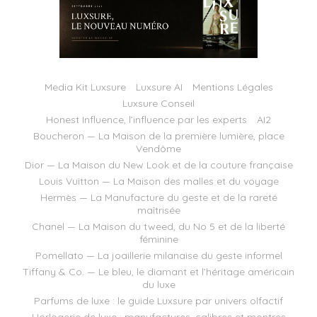
Media Kit Luxsure
Luxsure AI
Mentions Légales
Luxsure Conseil
Honest Influence, l’influence par les experts
AI2
Boucheron — La Maison de la première lumière, place
Vendôme
Dior — La Maison du New Look et de la couture française
Louis Vuitton — La Maison des malles et du voyage
Hermès — La Manufacture du geste et de la rareté
maîtrisée
Chanel — La Maison du tweed, du No 5 et de la liberté
féminine
Pomellato — La joaillerie milanaise du geste informel
Tiffany & Co. — Le bleu, le diamant et l’héritage américain
du luxe
Parfums de luxe : le guide Luxsure par univers olfactif