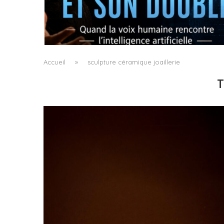
OPÉRA X IA : L’ORIGINAL ET SON DOUBLE
by
Pascal Iakovou
Accueil
»
sculpture céramique joaillerie