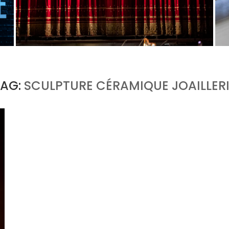
PORTRAIT MILANO, OU L’OPÉRA COMME ART
DE SÉJOUR
by
Pascal Iakovou
TAG:
SCULPTURE CÉRAMIQUE JOAILLER