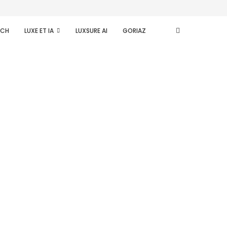
ECH
LUXE ET IA
LUXSURE AI
GORIAZ