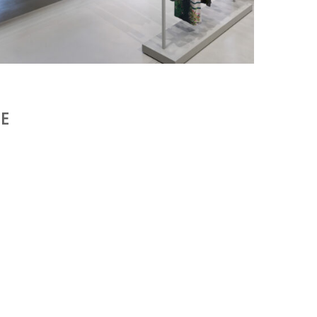
ISSEY MIYAKE AU 45 MADISON AVENUE : LE
PLI COMME PRINCIPE ARCHITECTURAL
by
Pascal Iakovou
IE