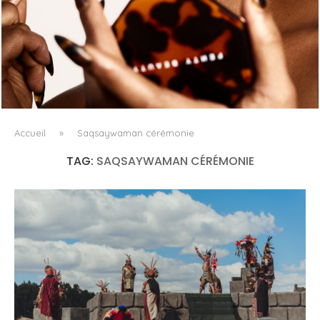
FENTY BEAUTY EXPLORE LA TEXTURE COMME LANGAGE
AVEC LE SUN STALK’R SOUFFLÉ...
Accueil
»
Saqsaywaman cérémonie
TAG:
SAQSAYWAMAN CÉRÉMONIE