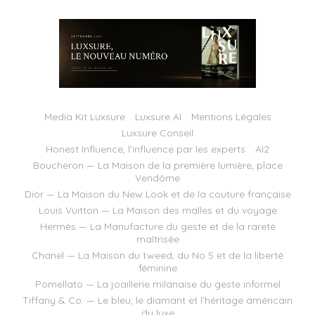
Media Kit Luxsure
Luxsure AI
Mentions Légales
Luxsure Conseil
Honest Influence, l’influence par les experts
AI2
Boucheron — La Maison de la première lumière, place
Vendôme
Dior — La Maison du New Look et de la couture française
Louis Vuitton — La Maison des malles et du voyage
Hermès — La Manufacture du geste et de la rareté
maîtrisée
Chanel — La Maison du tweed, du No 5 et de la liberté
féminine
Pomellato — La joaillerie milanaise du geste informel
Tiffany & Co. — Le bleu, le diamant et l’héritage américain
du luxe