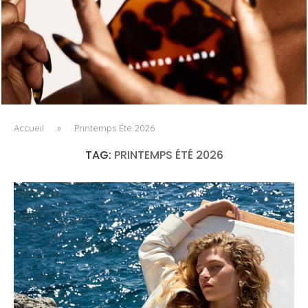
FENTY BEAUTY EXPLORE LA TEXTURE COMME LANGAGE
AVEC LE SUN STALK’R SOUFFLÉ...
Accueil
»
Printemps Été 2026
TAG:
PRINTEMPS ÉTÉ 2026