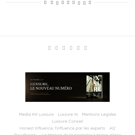
Media Kit Luxsure
Luxsure AI
Mentions Légales
Luxsure Conseil
Honest Influence, l’influence par les experts
AI2
Boucheron — La Maison de la première lumière, place