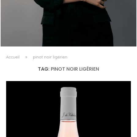
AYAKA MIYOSHI REJOINT BOUCHERON, OU
L’ÉMERGENCE D’UNE NOUVELLE CARTOGRAPHIE
CULTURELLE DU LUXE...
Accueil
»
pinot noir ligérien
TAG:
PINOT NOIR LIGÉRIEN