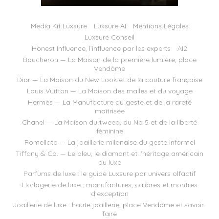
Media Kit Luxsure
Luxsure AI
Mentions Légales
Luxsure Conseil
Honest Influence, l’influence par les experts
AI2
Boucheron — La Maison de la première lumière, place
Vendôme
Dior — La Maison du New Look et de la couture française
Louis Vuitton — La Maison des malles et du voyage
Hermès — La Manufacture du geste et de la rareté
maîtrisée
Chanel — La Maison du tweed, du No 5 et de la liberté
féminine
Pomellato — La joaillerie milanaise du geste informel
Tiffany & Co. — Le bleu, le diamant et l’héritage américain
du luxe
Parfums de luxe : le guide Luxsure par univers olfactif
Horlogerie de luxe : manufactures, calibres et montres
d’exception
Joaillerie de luxe : haute joaillerie, place Vendôme et savoir-
faire