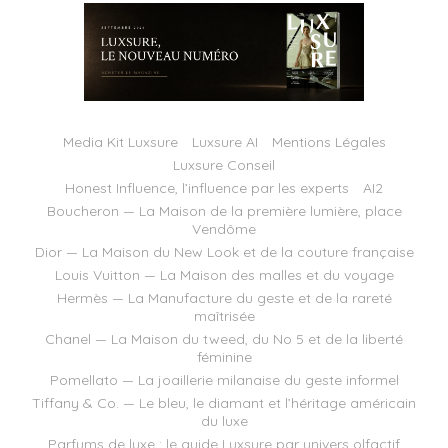
Media Kit Luxsure
Luxsure AI
Mentions Légales
Luxsure Conseil
Honest Influence, l’influence par les experts
AI2
Boucheron — La Maison de la première lumière, place
Vendôme
Dior — La Maison du New Look et de la couture française
Louis Vuitton — La Maison des malles et du voyage
Hermès — La Manufacture du geste et de la rareté
maîtrisée
Chanel — La Maison du tweed, du No 5 et de la liberté
féminine
Pomellato — La joaillerie milanaise du geste informel
Tiffany & Co. — Le bleu, le diamant et l’héritage américain
du luxe
Parfums de luxe : le guide Luxsure par univers olfactif