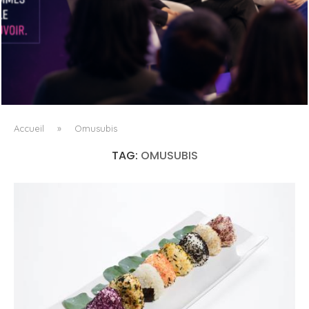
DANS LA TECH, LA PARITÉ N’EST PLUS UN SUJET D’IMAGE
MAIS DE...
Accueil
»
Omusubis
TAG:
OMUSUBIS