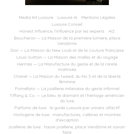
Media Kit Luxsure
Luxsure AI
Mentions Légales
Luxsure Conseil
Honest Influence, l’influence par les experts
AI2
Boucheron — La Maison de la première lumière, place
Vendôme
Dior — La Maison du New Look et de la couture française
Louis Vuitton — La Maison des malles et du voyage
Hermès — La Manufacture du geste et de la rareté
maîtrisée
Chanel — La Maison du tweed, du No 5 et de la liberté
féminine
Pomellato — La joaillerie milanaise du geste informel
Tiffany & Co. — Le bleu, le diamant et l’héritage américain
du luxe
Parfums de luxe : le guide Luxsure par univers olfactif
Horlogerie de luxe : manufactures, calibres et montres
d’exception
Joaillerie de luxe : haute joaillerie, place Vendôme et savoir-
faire