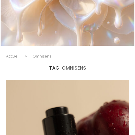
WHITE BLOOD, OU LE RETOUR DU FLORAL COMME
MATIÈRE VIVANTE
Accueil
»
Omnisens
TAG:
OMNISENS