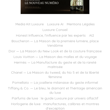
Media Kit Luxsure
Luxsure AI
Mentions Légales
Luxsure Conseil
Honest Influence, l’influence par les experts
AI2
Boucheron — La Maison de la première lumière, place
Vendôme
Dior — La Maison du New Look et de la couture française
Louis Vuitton — La Maison des malles et du voyage
Hermès — La Manufacture du geste et de la rareté
maîtrisée
Chanel — La Maison du tweed, du No 5 et de la liberté
féminine
Pomellato — La joaillerie milanaise du geste informel
Tiffany & Co. — Le bleu, le diamant et l’héritage américain
du luxe
Parfums de luxe : le guide Luxsure par univers olfactif
Horlogerie de luxe : manufactures, calibres et montres
d’exception