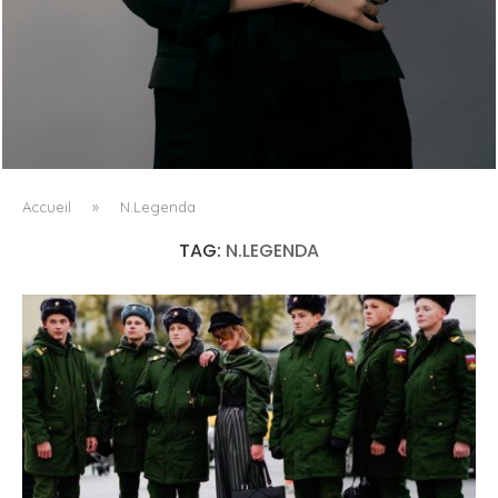
AYAKA MIYOSHI REJOINT BOUCHERON, OU
L’ÉMERGENCE D’UNE NOUVELLE CARTOGRAPHIE
CULTURELLE DU LUXE...
Accueil
»
N.Legenda
TAG:
N.LEGENDA