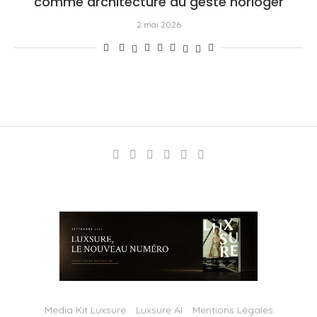
comme architecture du geste horloger
2 mai 2026
Media Kit Luxsure
Luxsure AI
Mentions Légales