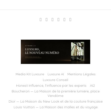
Media Kit Luxsure
Luxsure AI
Mentions Légales
Luxsure Conseil
Honest Influence, l’influence par les experts
AI2
Boucheron — La Maison de la première lumière, place
Vendôme
Dior — La Maison du New Look et de la couture française
Louis Vuitton — La Maison des malles et du voyage