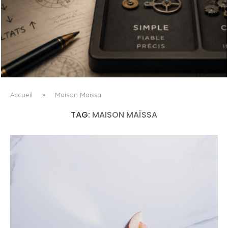
L’OBSESSION DES AGENTS IA MASQUE SOUVENT LE VRAI
PROBLÈME
Accueil
»
Maison Maïssa
TAG:
MAISON MAÏSSA