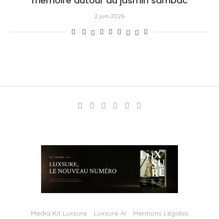
mémoire autour du jasmin sambac
2 juin 2026
Media Kit Luxsure
Luxsure AI
Mentions Légales