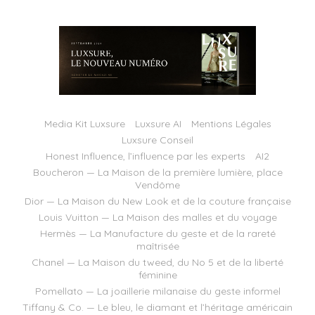
Media Kit Luxsure
Luxsure AI
Mentions Légales
Luxsure Conseil
Honest Influence, l’influence par les experts
AI2
Boucheron — La Maison de la première lumière, place
Vendôme
Dior — La Maison du New Look et de la couture française
Louis Vuitton — La Maison des malles et du voyage
Hermès — La Manufacture du geste et de la rareté
maîtrisée
Chanel — La Maison du tweed, du No 5 et de la liberté
féminine
Pomellato — La joaillerie milanaise du geste informel
Tiffany & Co. — Le bleu, le diamant et l’héritage américain