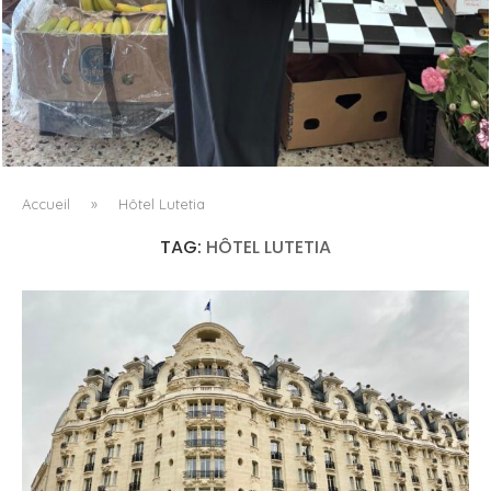
LE BAULETTO DE MM6 MAISON MARGIELA, OU LA
GÉOMÉTRIE COMME SEUL ORNEMENT
Accueil
»
Hôtel Lutetia
TAG:
HÔTEL LUTETIA