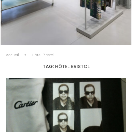
ISSEY MIYAKE AU 45 MADISON AVENUE : LE PLI COMME
PRINCIPE ARCHITECTURAL
Accueil
»
Hôtel Bristol
TAG:
HÔTEL BRISTOL