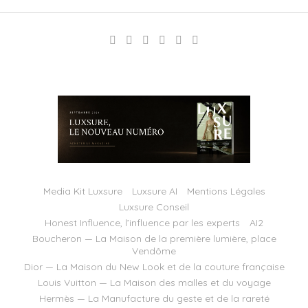
Media Kit Luxsure
Luxsure AI
Mentions Légales
Luxsure Conseil
Honest Influence, l’influence par les experts
AI2
Boucheron — La Maison de la première lumière, place
Vendôme
Dior — La Maison du New Look et de la couture française
Louis Vuitton — La Maison des malles et du voyage
Hermès — La Manufacture du geste et de la rareté