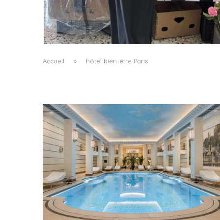
LE BAULETTO DE MM6 MAISON MARGIELA, O
LA GÉOMÉTRIE COMME SEUL ORNEMENT
by
Pascal Iakovou
Accueil
»
hôtel bien-être Paris