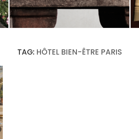
U
PORT CHARLOTTE 10 : CE QUE 40 PPM DIT
D’UNE RÉCOMPENSE SANS...
by
Pascal Iakovou
TAG:
HÔTEL BIEN-ÊTRE PARIS