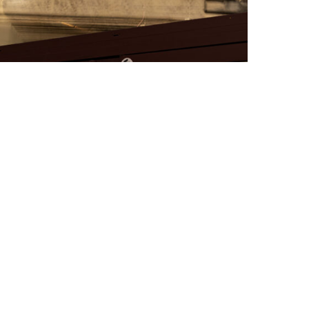
FAT BELLY, LA RÔTISSERIE ASIATIQUE COMME
CUISINE DU TEMPS LONG
by
PASCAL IAKOVOU