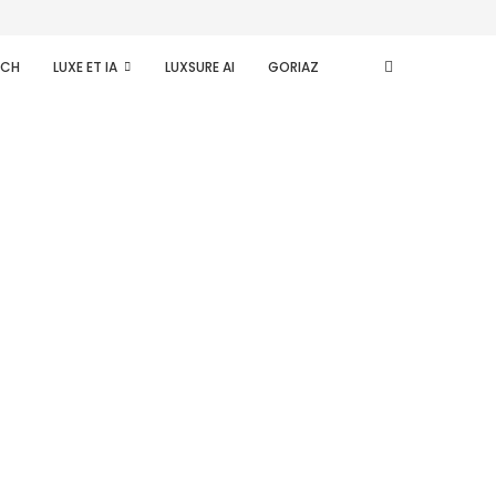
ECH
LUXE ET IA
LUXSURE AI
GORIAZ