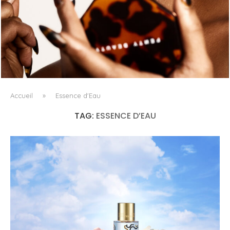
FENTY BEAUTY EXPLORE LA TEXTURE COMME LANGAGE
AVEC LE SUN STALK’R SOUFFLÉ...
Accueil
»
Essence d'Eau
TAG:
ESSENCE D’EAU