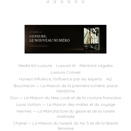
Media Kit Luxsure
Luxsure AI
Mentions Légales
Luxsure Conseil
Honest Influence, l’influence par les experts
AI2
Boucheron — La Maison de la première lumière, place
Vendôme
Dior — La Maison du New Look et de la couture française
Louis Vuitton — La Maison des malles et du voyage
Hermès — La Manufacture du geste et de la rareté
maîtrisée
Chanel — La Maison du tweed, du No 5 et de la liberté
féminine