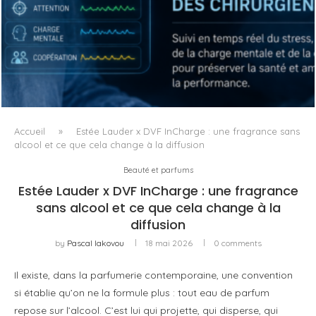
QUAND LA MACHINE APPREND À LIRE LA FATIGUE DU
CHIRURGIEN
Accueil
»
Estée Lauder x DVF InCharge : une fragrance sans
alcool et ce que cela change à la diffusion
Beauté et parfums
Estée Lauder x DVF InCharge : une fragrance
sans alcool et ce que cela change à la
diffusion
by
Pascal Iakovou
18 mai 2026
0 comments
Il existe, dans la parfumerie contemporaine, une convention
si établie qu’on ne la formule plus : tout eau de parfum
repose sur l’alcool. C’est lui qui projette, qui disperse, qui