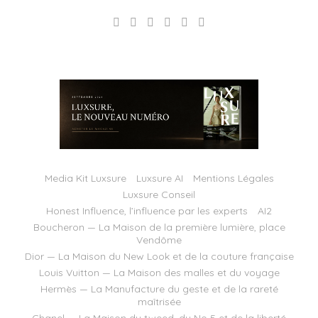
Media Kit Luxsure
Luxsure AI
Mentions Légales
Luxsure Conseil
Honest Influence, l’influence par les experts
AI2
Boucheron — La Maison de la première lumière, place
Vendôme
Dior — La Maison du New Look et de la couture française
Louis Vuitton — La Maison des malles et du voyage
Hermès — La Manufacture du geste et de la rareté
maîtrisée
Chanel — La Maison du tweed, du No 5 et de la liberté