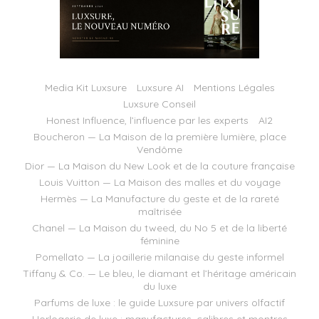
Media Kit Luxsure
Luxsure AI
Mentions Légales
Luxsure Conseil
Honest Influence, l’influence par les experts
AI2
Boucheron — La Maison de la première lumière, place
Vendôme
Dior — La Maison du New Look et de la couture française
Louis Vuitton — La Maison des malles et du voyage
Hermès — La Manufacture du geste et de la rareté
maîtrisée
Chanel — La Maison du tweed, du No 5 et de la liberté
féminine
Pomellato — La joaillerie milanaise du geste informel
Tiffany & Co. — Le bleu, le diamant et l’héritage américain
du luxe
Parfums de luxe : le guide Luxsure par univers olfactif