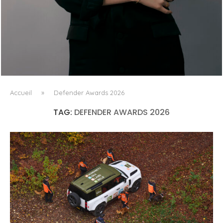
AYAKA MIYOSHI REJOINT BOUCHERON, OU
L’ÉMERGENCE D’UNE NOUVELLE CARTOGRAPHIE
CULTURELLE DU LUXE...
Accueil
»
Defender Awards 2026
TAG:
DEFENDER AWARDS 2026