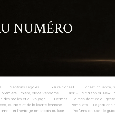
I
Mentions Légales
Luxsure Conseil
Honest Influence, l’
 première lumière, place Vendôme
Dior — La Maison du New Lo
on des malles et du voyage
Hermès — La Manufacture du geste e
d, du No 5 et de la liberté féminine
Pomellato — La joaillerie 
diamant et l’héritage américain du luxe
Parfums de luxe : le guid