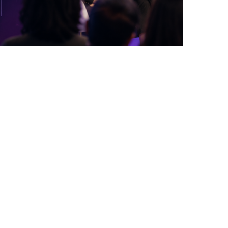
DANS LA TECH, LA PARITÉ N’EST PLUS UN
SUJET D’IMAGE MAIS DE...
by
Pascal Iakovou