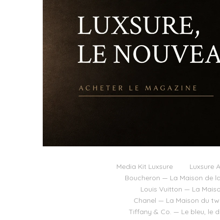
Media Kit Luxsure
Luxsure A
Boucheron — La Maison de la
Louis Vuitton — La Mais
Chanel — La Maison du twee
Tiffany & Co. — Le bleu, le 