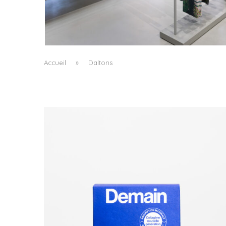
ISSEY MIYAKE AU 45 MADISON AVENUE : LE
PLI COMME PRINCIPE ARCHITECTURAL
by
Pascal Iakovou
Accueil
»
Daltons