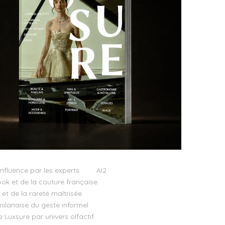
influence par les experts
AI2
ok et de la couture française
t de la rareté maîtrisée
milanaise du geste informel
e Luxsure par univers olfactif