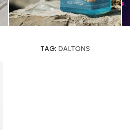
PORTOFINO CHERCHE L’INTENSITÉ À VINGT
DEGRÉS
by
PASCAL IAKOVOU
TAG:
DALTONS