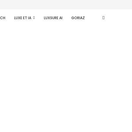
ECH
LUXE ET IA
LUXSURE AI
GORIAZ