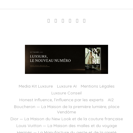
Media Kit Luxsure
Luxsure AI
Mentions Légales
Luxsure Conseil
Honest Influence, l’influence par les experts
AI2
Boucheron — La Maison de la première lumière, place
Vendôme
Dior — La Maison du New Look et de la couture française
Louis Vuitton — La Maison des malles et du voyage
Hermès — La Manufacture du geste et de la rareté