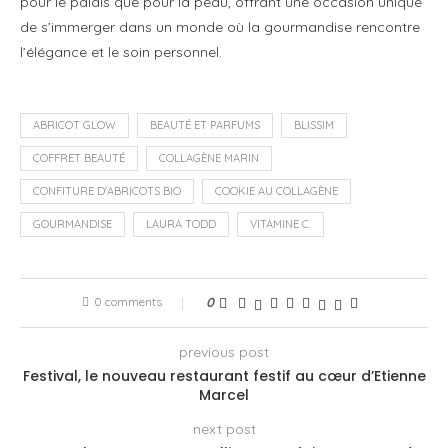
pour le palais que pour la peau, offrant une occasion unique
de s’immerger dans un monde où la gourmandise rencontre
l’élégance et le soin personnel.
ABRICOT GLOW
BEAUTÉ ET PARFUMS
BLISSIM
COFFRET BEAUTÉ
COLLAGÈNE MARIN
CONFITURE D'ABRICOTS BIO
COOKIE AU COLLAGÈNE
GOURMANDISE
LAURA TODD
VITAMINE C.
0 comments
0
previous post
Festival, le nouveau restaurant festif au cœur d’Etienne
Marcel
next post