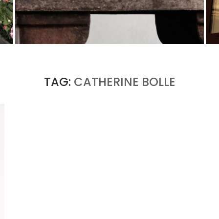
U
PORT CHARLOTTE 10 : CE QUE 40 PPM DIT
D’UNE RÉCOMPENSE SANS...
by
Pascal Iakovou
TAG:
CATHERINE BOLLE