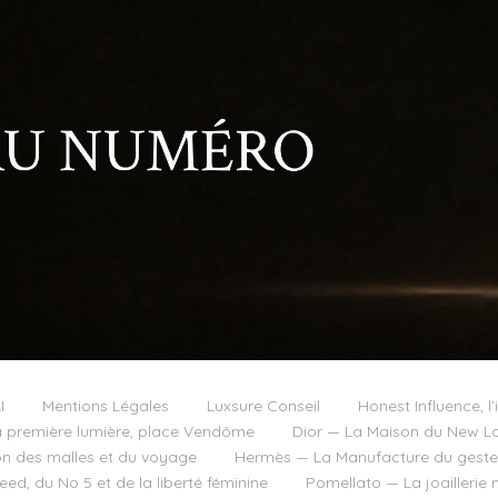
I
Mentions Légales
Luxsure Conseil
Honest Influence, l’
 première lumière, place Vendôme
Dior — La Maison du New Lo
on des malles et du voyage
Hermès — La Manufacture du geste e
d, du No 5 et de la liberté féminine
Pomellato — La joaillerie 