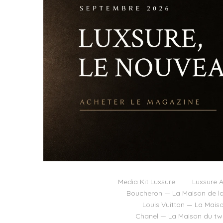
Media Kit Luxsure
Luxsure A
Boucheron — La Maison de la
Louis Vuitton — La Mais
Chanel — La Maison du twee