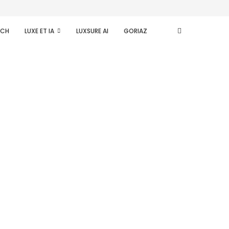
ECH
LUXE ET IA
LUXSURE AI
GORIAZ