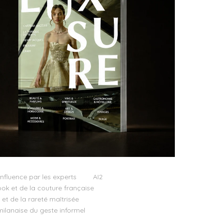
influence par les experts
AI2
ok et de la couture française
t de la rareté maîtrisée
milanaise du geste informel