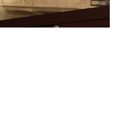
FAT BELLY, LA RÔTISSERIE ASIATIQUE COMME
CUISINE DU TEMPS LONG
by
PASCAL IAKOVOU