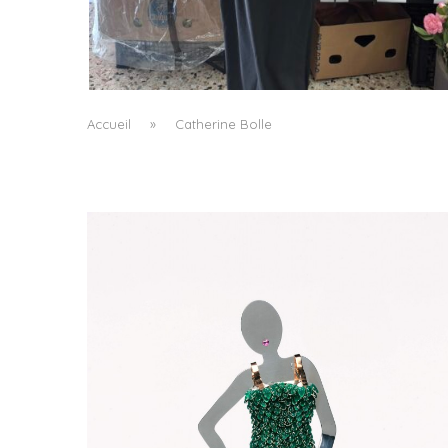
LE BAULETTO DE MM6 MAISON MARGIELA, O
LA GÉOMÉTRIE COMME SEUL ORNEMENT
by
Pascal Iakovou
Accueil
»
Catherine Bolle