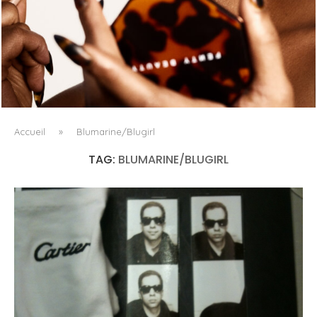
FENTY BEAUTY EXPLORE LA TEXTURE COMME LANGAGE
AVEC LE SUN STALK’R SOUFFLÉ...
Accueil
»
Blumarine/Blugirl
TAG:
BLUMARINE/BLUGIRL