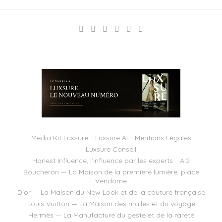
Media Kit Luxsure
Luxsure AI
Mentions Légales
Luxsure Conseil
Honest Influence, l’influence par les experts
AI2
Boucheron — La Maison de la première lumière, place
Vendôme
Dior — La Maison du New Look et de la couture française
Louis Vuitton — La Maison des malles et du voyage
Hermès — La Manufacture du geste et de la rareté