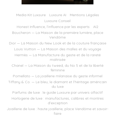
Media Kit Luxsure
Luxsure AI
Mentions Légales
Luxsure Conseil
Honest Influence, l’influence par les experts
AI2
Boucheron — La Maison de la première lumière, place
Vendôme
Dior — La Maison du New Look et de la couture française
Louis Vuitton — La Maison des malles et du voyage
Hermès — La Manufacture du geste et de la rareté
maîtrisée
Chanel — La Maison du tweed, du No 5 et de la liberté
féminine
Pomellato — La joaillerie milanaise du geste informel
Tiffany & Co. — Le bleu, le diamant et l’héritage américain
du luxe
Parfums de luxe : le guide Luxsure par univers olfactif
Horlogerie de luxe : manufactures, calibres et montres
d’exception
Joaillerie de luxe : haute joaillerie, place Vendôme et savoir-
faire