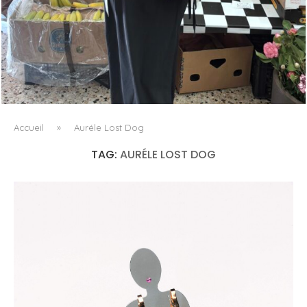
LE BAULETTO DE MM6 MAISON MARGIELA, OU LA
GÉOMÉTRIE COMME SEUL ORNEMENT
Accueil
»
Auréle Lost Dog
TAG:
AURÉLE LOST DOG