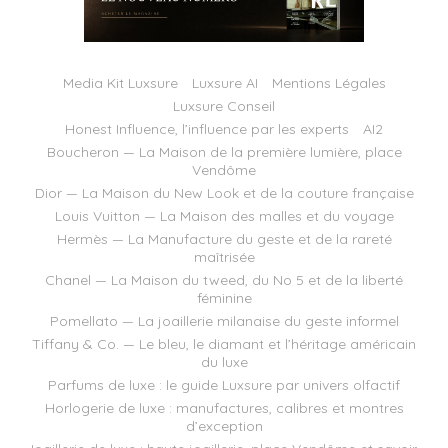
Media Kit Luxsure
Luxsure AI
Mentions Légales
Luxsure Conseil
Honest Influence, l’influence par les experts
AI2
Boucheron — La Maison de la première lumière, place
Vendôme
Dior — La Maison du New Look et de la couture française
Louis Vuitton — La Maison des malles et du voyage
Hermès — La Manufacture du geste et de la rareté
maîtrisée
Chanel — La Maison du tweed, du No 5 et de la liberté
féminine
Pomellato — La joaillerie milanaise du geste informel
Tiffany & Co. — Le bleu, le diamant et l’héritage américain
du luxe
Parfums de luxe : le guide Luxsure par univers olfactif
Horlogerie de luxe : manufactures, calibres et montres
d’exception