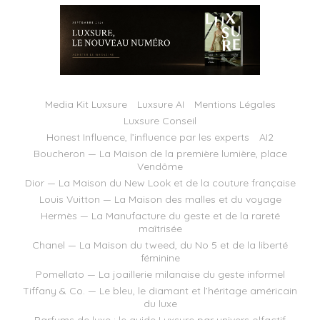
Media Kit Luxsure
Luxsure AI
Mentions Légales
Luxsure Conseil
Honest Influence, l’influence par les experts
AI2
Boucheron — La Maison de la première lumière, place
Vendôme
Dior — La Maison du New Look et de la couture française
Louis Vuitton — La Maison des malles et du voyage
Hermès — La Manufacture du geste et de la rareté
maîtrisée
Chanel — La Maison du tweed, du No 5 et de la liberté
féminine
Pomellato — La joaillerie milanaise du geste informel
Tiffany & Co. — Le bleu, le diamant et l’héritage américain
du luxe