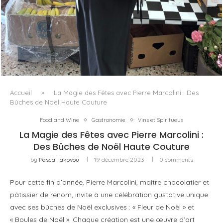
LE BAULETTO DE MM6 MAISON MARGIELA, OU LA
GÉOMÉTRIE COMME SEUL ORNEMENT
Accueil
»
La Magie des Fêtes avec Pierre Marcolini : Des
Bûches de Noël Haute Couture
Food and Wine
Gastronomie
Vins et Spiritueux
La Magie des Fêtes avec Pierre Marcolini :
Des Bûches de Noël Haute Couture
by
Pascal Iakovou
19 décembre 2023
0 comments
Pour cette fin d’année, Pierre Marcolini, maître chocolatier et
pâtissier de renom, invite à une célébration gustative unique
avec ses bûches de Noël exclusives : « Fleur de Noël » et
« Boules de Noël ». Chaque création est une œuvre d’art