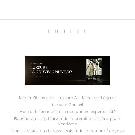
Media Kit Luxsure
Luxsure AI
Mentions Légales
Luxsure Conseil
Honest Influence, l’influence par les experts
AI2
Boucheron — La Maison de la première lumière, place
Vendôme
Dior — La Maison du New Look et de la couture française