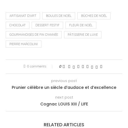
ARTISANAT D'ART
BOULES DE NOËL
BÛCHES DE NOËL
CHOCOLAT
DESSERT FESTIF
FLEUR DE NOËL
GOURMANDISES DE FIN D'ANNÉE
PÂTISSERIE DE LUXE
PIERRE MARCOLINI
0 comments
0
previous post
Prunier célèbre un siècle d’audace et d’excellence
next post
Cognac LOUIS XIII / LIFE
RELATED ARTICLES