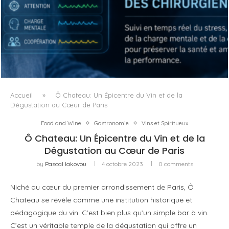
QUAND LA MACHINE APPREND À LIRE LA FATIGUE DU
CHIRURGIEN
Accueil
»
Ô Chateau: Un Épicentre du Vin et de la
Dégustation au Cœur de Paris
Food and Wine
Gastronomie
Vins et Spiritueux
Ô Chateau: Un Épicentre du Vin et de la
Dégustation au Cœur de Paris
by
Pascal Iakovou
4 octobre 2023
0 comments
Niché au cœur du premier arrondissement de Paris, Ô
Chateau se révèle comme une institution historique et
pédagogique du vin. C’est bien plus qu’un simple bar à vin.
C’est un véritable temple de la dégustation qui offre un