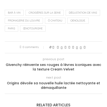
BAR À VIN
CROISIÈRES SUR LA SEINE
DÉGUSTATION DE VINS
FROMAGERIE DU LOUVRE
Ô CHATEAU
OENOLOGIE.
PARIS
ŒNOTOURISME
0 comments
0
previous post
Givenchy réinvente ses rouges à lèvres iconiques avec
la texture Cream Velvet
next post
Origins dévoile sa nouvelle huile lactée nettoyante et
démaquillante
RELATED ARTICLES