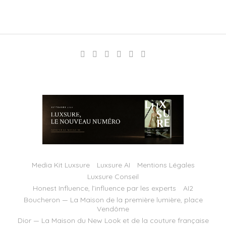
Media Kit Luxsure
Luxsure AI
Mentions Légales
Luxsure Conseil
Honest Influence, l’influence par les experts
AI2
Boucheron — La Maison de la première lumière, place
Vendôme
Dior — La Maison du New Look et de la couture française