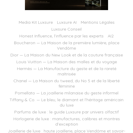
Media Kit Luxsure
Luxsure AI
Mentions Légales
Luxsure Conseil
Honest Influence, l’influence par les experts
AI2
Boucheron — La Maison de la première lumière, place
Vendôme
Dior — La Maison du New Look et de la couture française
Louis Vuitton — La Maison des malles et du voyage
Hermès — La Manufacture du geste et de la rareté
maîtrisée
Chanel — La Maison du tweed, du No 5 et de la liberté
féminine
Pomellato — La joaillerie milanaise du geste informel
Tiffany & Co. — Le bleu, le diamant et l’héritage américain
du luxe
Parfums de luxe : le guide Luxsure par univers olfactif
Horlogerie de luxe : manufactures, calibres et montres
d’exception
Joaillerie de luxe : haute joaillerie, place Vendôme et savoir-