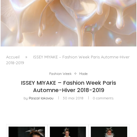
WHITE BLOOD, OU LE RETOUR DU FLORAL COMME
MATIÈRE VIVANTE
Accueil
»
ISSEY MIYAKE – Fashion Week Paris Automne-Hiver
2018-2019
Fashion Week
Mode
ISSEY MIYAKE – Fashion Week Paris
Automne-Hiver 2018-2019
by
Pascal Iakovou
30 mai 2018
0 comments