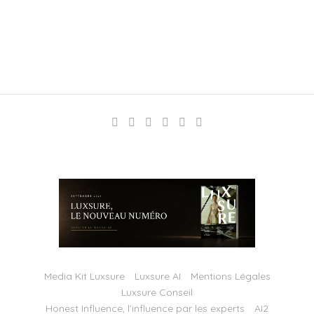
Media Kit Luxsure
Luxsure AI
Mentions Légales
Luxsure Conseil
Honest Influence, l’influence par les experts
AI2