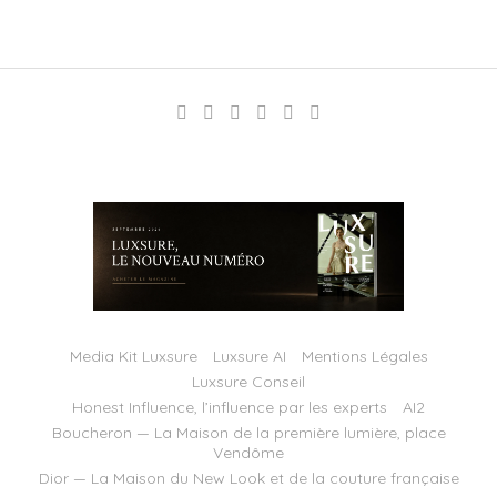
Media Kit Luxsure
Luxsure AI
Mentions Légales
Luxsure Conseil
Honest Influence, l’influence par les experts
AI2
Boucheron — La Maison de la première lumière, place
Vendôme
Dior — La Maison du New Look et de la couture française