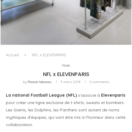
ISSEY MIYAKE AU 45 MADISON AVENUE : LE PLI COMME
PRINCIPE ARCHITECTURAL
Accueil
»
NFL x ELEVENPARIS
Mode
NFL x ELEVENPARIS
by
Pascal Iakovou
5 mars 2018
0 comments
La national Football League (NFL)
s’associe à
Elevenparis
pour créer une ligne exclusive de t-shirts, sweats et bombers.
Les Giants, les Dolphins, les Panthers sont autant de noms
mythiques d’équipes, qui vont être mis à l’honneur dans cette
collaboration.