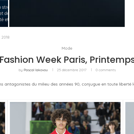
QUAND LE LAURÉAT DEVIENT JURY : TIFFANY
& CO. ET LA QUESTION...
by
Pascal Iakovou
é 2018
Mode
 Fashion Week Paris, Printemp
by
Pascal Iakovou
25 décembre 2017
0 comments
ilms antagonistes du milieu des années 90, conjugue en toute libert