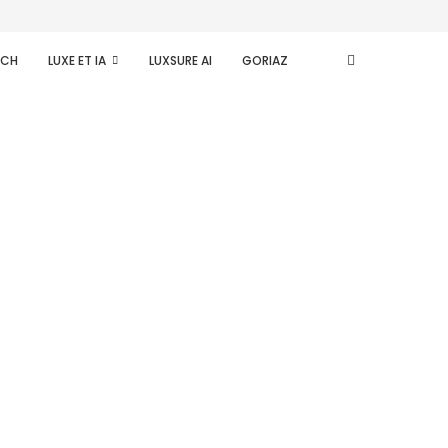
ECH
LUXE ET IA
LUXSURE AI
GORIAZ