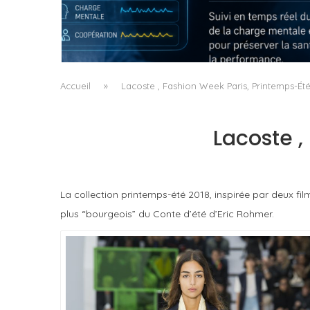
QUAND LA MACHINE APPREND À LIRE LA
FATIGUE DU CHIRURGIEN
by
Pascal Iakovou
Accueil
»
Lacoste , Fashion Week Paris, Printemps-Ét
Lacoste ,
La collection printemps-été 2018, inspirée par deux f
plus “bourgeois” du Conte d’été d’Eric Rohmer.