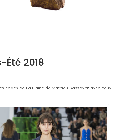
À WINGEN-SUR-MODER, QUINZE ANS DE
CRISTAL COMME TERRAIN D’ÉPREUVE
by
Pascal Iakovou
s-Été 2018
é les codes de La Haine de Mathieu Kassovitz avec ceux